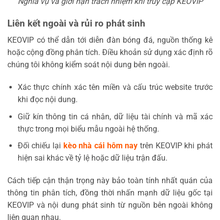
Nghĩa vụ và giới hạn trách nhiệm khi truy cập KEOVIP
Liên kết ngoài và rủi ro phát sinh
KEOVIP có thể dẫn tới diễn đàn bóng đá, nguồn thống kê
hoặc cộng đồng phân tích. Điều khoản sử dụng xác định rõ
chúng tôi không kiểm soát nội dung bên ngoài.
Xác thực chính xác tên miền và cấu trúc website trước
khi đọc nội dung.
Giữ kín thông tin cá nhân, dữ liệu tài chính và mã xác
thực trong mọi biểu mẫu ngoài hệ thống.
Đối chiếu lại
kèo nhà cái hôm nay
trên KEOVIP khi phát
hiện sai khác về tỷ lệ hoặc dữ liệu trận đấu.
Cách tiếp cận thận trọng này bảo toàn tính nhất quán của
thông tin phân tích, đồng thời nhấn mạnh dữ liệu gốc tại
KEOVIP và nội dung phát sinh từ nguồn bên ngoài không
liên quan nhau.