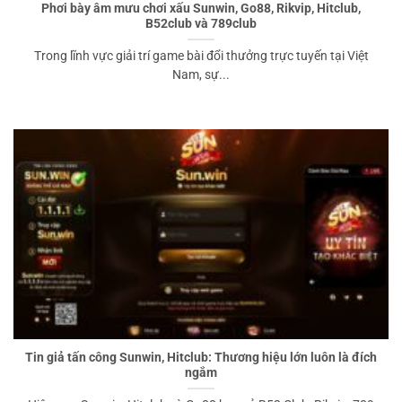
Phơi bày âm mưu chơi xấu Sunwin, Go88, Rikvip, Hitclub,
B52club và 789club
Trong lĩnh vực giải trí game bài đổi thưởng trực tuyến tại Việt
Nam, sự...
Tin giả tấn công Sunwin, Hitclub: Thương hiệu lớn luôn là đích
ngắm