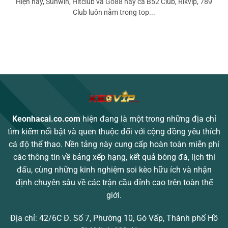
Hiện nay, Sunwin, Hitclub và Go88 hay cả B52 Club, Rikvip, 789
Club luôn nằm trong top...
Keonhacai.co.com
hiện đang là một trong những địa chỉ
tìm kiếm nổi bật và quen thuộc đối với cộng đồng yêu thích
cá độ thể thao. Nền tảng này cung cấp hoàn toàn miễn phí
các thông tin về bảng xếp hạng, kết quả bóng đá, lịch thi
đấu, cùng những kinh nghiệm soi kèo hữu ích và nhận
định chuyên sâu về các trận cầu đỉnh cao trên toàn thế
giới.
Địa chỉ:
42/6C Đ. Số 7, Phường 10, Gò Vấp, Thành phố Hồ